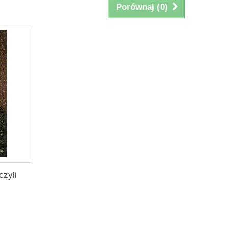
Porównaj (
0
)
czyli