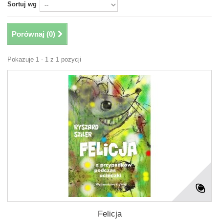
Sortuj wg
Porównaj (
0
)
Pokazuje 1 - 1 z 1 pozycji
Felicja