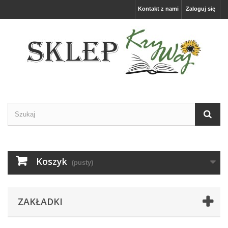
Kontakt z nami
Zaloguj się
Koszyk
(pusty)
ZAKŁADKI