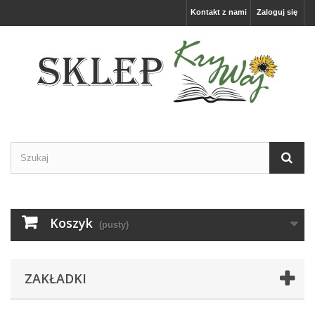
Kontakt z nami
Zaloguj się
Koszyk
(pusty)
ZAKŁADKI