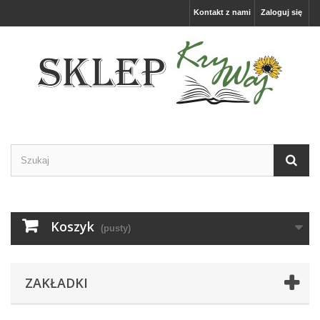
Kontakt z nami
Zaloguj się
Koszyk
(pusty)
ZAKŁADKI