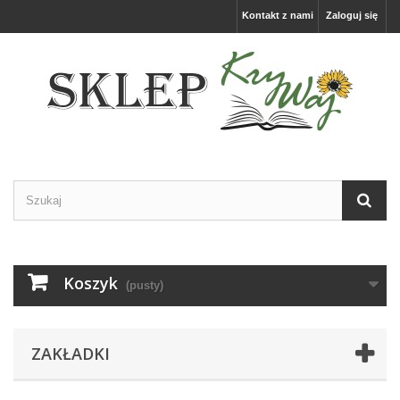
Kontakt z nami
Zaloguj się
Koszyk
(pusty)
ZAKŁADKI