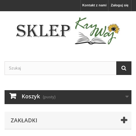
Kontakt z nami
Zaloguj się
Koszyk
(pusty)
ZAKŁADKI