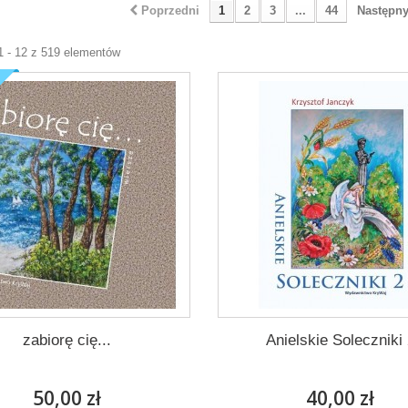
Poprzedni
1
2
3
...
44
Następn
1 - 12 z 519 elementów
zabiorę cię...
Anielskie Soleczniki
50,00 zł
40,00 zł