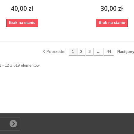
40,00 zł
30,00 zł
Brak na stanie
Brak na stanie
Poprzedni
1
2
3
...
44
Następn
1 - 12 z 519 elementów