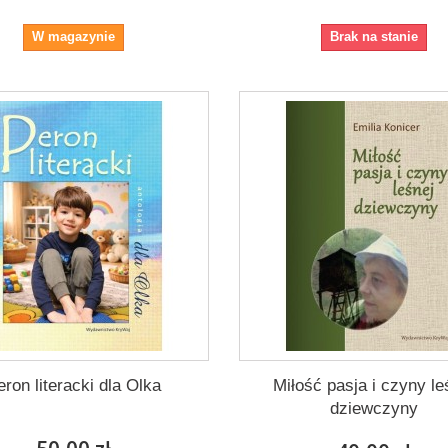
W magazynie
Brak na stanie
eron literacki dla Olka
Miłość pasja i czyny le
dziewczyny