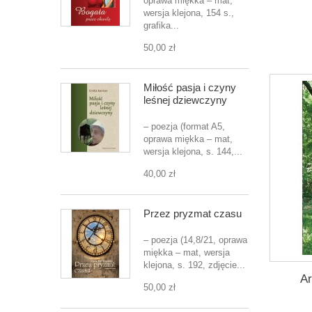
oprawa miękka – mat,
wersja klejona, 154 s.,
grafika...
50,00 zł
Miłość pasja i czyny
leśnej dziewczyny
– poezja (format A5,
oprawa miękka – mat,
wersja klejona, s. 144,...
40,00 zł
Przez pryzmat czasu
– poezja (14,8/21, oprawa
miękka – mat, wersja
klejona, s. 192, zdjęcie...
Ar
50,00 zł