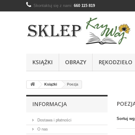
Skontaktuj się z nami:
660 115 819
KSIĄŻKI
OBRAZY
RĘKODZIEŁO
Książki
Poezja
POEZJ
INFORMACJA
Sortuj wg
Dostawa i płatności
O nas