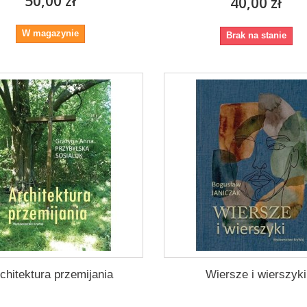
50,00 zł
40,00 zł
W magazynie
Brak na stanie
chitektura przemijania
Wiersze i wierszyki