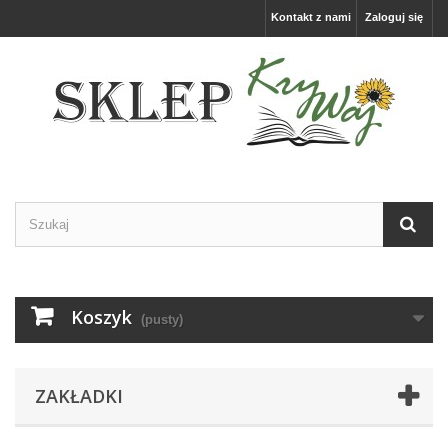
Kontakt z nami
Zaloguj się
Koszyk
(pusty)
ZAKŁADKI