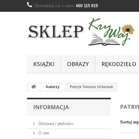
Skontaktuj się z nami:
660 115 819
KSIĄŻKI
OBRAZY
RĘKODZIEŁO
Autorzy
Patryk Tomasz Urbaniak
PATRY
INFORMACJA
Sortuj wg
Dostawa i płatności
O nas