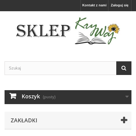
Kontakt z nami
Zaloguj się
Koszyk
(pusty)
ZAKŁADKI