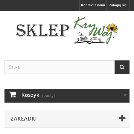
Kontakt z nami
Zaloguj się
Koszyk
(pusty)
ZAKŁADKI