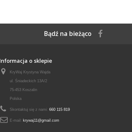
Bądź na bieżąco
Informacja o sklepie
KryWaj Krystyna Wajda
ul. Śniadeckich 13A/2
75-453 Koszalin
Polska
Skontaktuj się z nami:
660 115 819
E-mail:
krywaj11@gmail.com