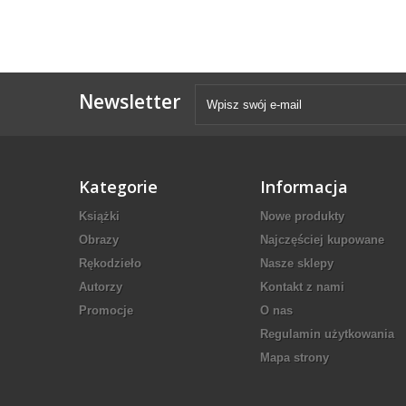
Newsletter
Kategorie
Informacja
Książki
Nowe produkty
Obrazy
Najczęściej kupowane
Rękodzieło
Nasze sklepy
Autorzy
Kontakt z nami
Promocje
O nas
Regulamin użytkowania
Mapa strony