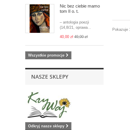
Nic bez ciebie mamo
tom II o. t.
– antologia poezji
(14,8/21, oprawa...
Pokazuje 1
40,00 zł
49,00 zł
Wszystkie promocje
NASZE SKLEPY
Odkryj nasze sklepy