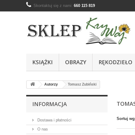
Skontaktuj się z nami:
660 115 819
KSIĄŻKI
OBRAZY
RĘKODZIEŁO
Autorzy
Tomasz Zubiński
TOMAS
INFORMACJA
Sortuj wg
Dostawa i płatności
O nas