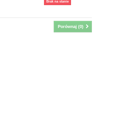
Brak na stanie
Porównaj (
0
)