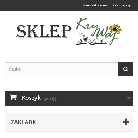
Kontakt z nami
Zaloguj się
Koszyk
(pusty)
ZAKŁADKI