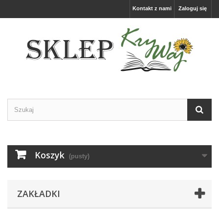
Kontakt z nami
Zaloguj się
Koszyk
(pusty)
ZAKŁADKI