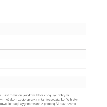
u. Jest to historii jeżyków, które chcą być dobrymi
Tym jeżykom życie sprawia miłą niespodziankę. W historii
orowe ilustracji wygenerowane z pomocą AI oraz czarno-