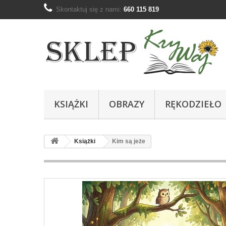
Skontaktuj się z nami:
660 115 819
KSIĄŻKI
OBRAZY
RĘKODZIEŁO
Książki
Kim są jeże