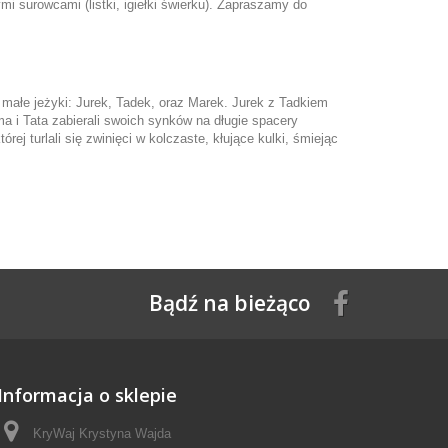
i surowcami (listki, igiełki świerku). Zapraszamy do
 małe jeżyki: Jurek, Tadek, oraz Marek. Jurek z Tadkiem
a i Tata zabierali swoich synków na długie spacery
ej turlali się zwinięci w kolczaste, kłujące kulki, śmiejąc
Bądź na bieżąco
Informacja o sklepie
KryWaj Krystyna Wajda