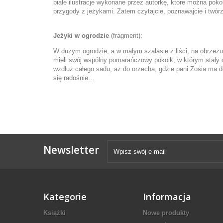
białe ilustracje wykonane przez autorkę, które można poko
przygody z jeżykami. Zatem czytajcie, poznawajcie i twórz
Jeżyki w ogrodzie
(fragment):
W dużym ogrodzie, a w małym szałasie z liści, na obrzeżu
mieli swój wspólny pomarańczowy pokoik, w którym stały d
wzdłuż całego sadu, aż do orzecha, gdzie pani Zosia ma dojr
się radośnie…
Newsletter
Kategorie
Informacja
Książki
Nowe produkty