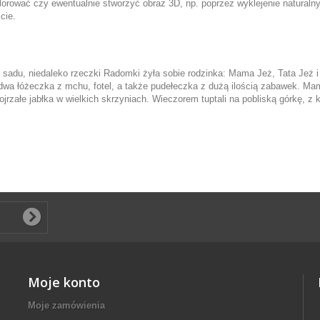
lorować czy ewentualnie stworzyć obraz 3D, np. poprzez wyklejenie naturalnym
cie.
 sadu, niedaleko rzeczki Radomki żyła sobie rodzinka: Mama Jeż, Tata Jeż i
wa łóżeczka z mchu, fotel, a także pudełeczka z dużą ilością zabawek. Mam
załe jabłka w wielkich skrzyniach. Wieczorem tuptali na pobliską górkę, z któr
Moje konto
Moje zamówienia