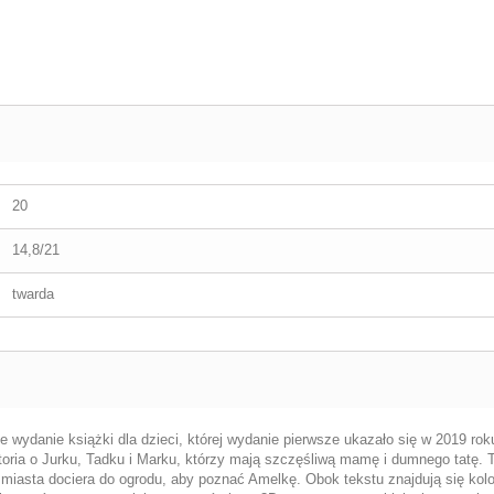
20
14,8/21
twarda
ie wydanie książki dla dzieci, której wydanie pierwsze ukazało się w 2019 rok
storia o Jurku, Tadku i Marku, którzy mają szczęśliwą mamę i dumnego tatę. 
e miasta dociera do ogrodu, aby poznać Amelkę. Obok tekstu znajdują się kol