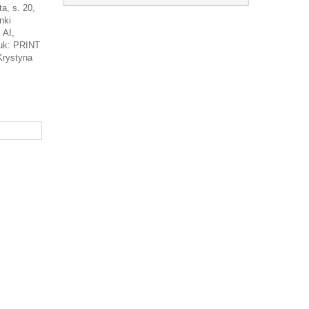
a, s. 20,
nki
 AI,
ruk: PRINT
Krystyna