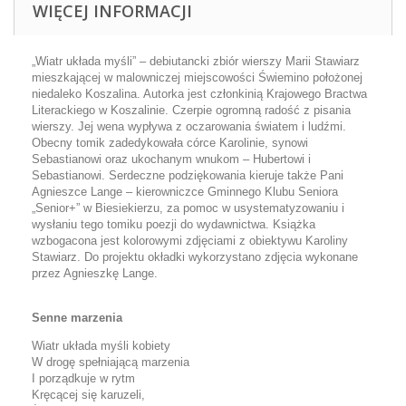
WIĘCEJ INFORMACJI
„Wiatr układa myśli” – debiutancki zbiór wierszy Marii Stawiarz
mieszkającej w malowniczej miejscowości Świemino położonej
niedaleko Koszalina. Autorka jest członkinią Krajowego Bractwa
Literackiego w Koszalinie. Czerpie ogromną radość z pisania
wierszy. Jej wena wypływa z oczarowania światem i ludźmi.
Obecny tomik zadedykowała córce Karolinie, synowi
Sebastianowi oraz ukochanym wnukom – Hubertowi i
Sebastianowi. Serdeczne podziękowania kieruje także Pani
Agnieszce Lange – kierowniczce Gminnego Klubu Seniora
„Senior+” w Biesiekierzu, za pomoc w usystematyzowaniu i
wysłaniu tego tomiku poezji do wydawnictwa. Książka
wzbogacona jest kolorowymi zdjęciami z obiektywu Karoliny
Stawiarz. Do projektu okładki wykorzystano zdjęcia wykonane
przez Agnieszkę Lange.
Senne marzenia
Wiatr układa myśli kobiety
W drogę spełniającą marzenia
I porządkuje w rytm
Kręcącej się karuzeli,