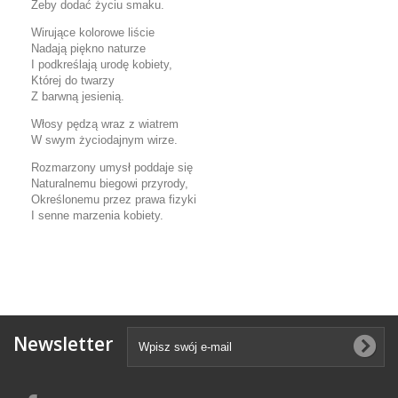
Żeby dodać życiu smaku.
Wirujące kolorowe liście
Nadają piękno naturze
I podkreślają urodę kobiety,
Której do twarzy
Z barwną jesienią.
Włosy pędzą wraz z wiatrem
W swym życiodajnym wirze.
Rozmarzony umysł poddaje się
Naturalnemu biegowi przyrody,
Określonemu przez prawa fizyki
I senne marzenia kobiety.
Newsletter