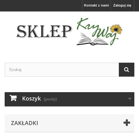
Kontakt z nami
Zaloguj się
Koszyk
(pusty)
ZAKŁADKI