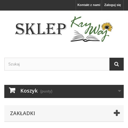
Kontakt z nami
Zaloguj się
Koszyk
(pusty)
ZAKŁADKI